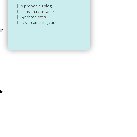
A propos du blog
Liens entre arcanes
Synchronicités
Les arcanes majeurs
tin
le