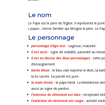
Le Pape est le père de l’église. Il représente le pont
«
papa
« , terme familier qui désigne le père. Le Pa
personnage d’âge mur :
sagesse, maturité
il est assis :
signe de stabilité, passivité au nivea
il est
au dessus des deux personnages
:
cette po
d’enseignement
barbe bleue :
le bleu clair exprime le divin, la b
la loi sacrée. Sa parole est pure.
la main droite :
le pape bénit. La bénédiction do
aussi un signe de pardon.
l’intérieur du vêtement est bleu :
réceptivité in
l’extérieur du vêtement est rouge :
activité exté