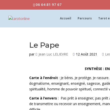
06 64 81 97 67
Accueil
Parcours
Tarot e
Le Pape
par
Jean Luc LELIEVRE
12 Août 2021
Le
SYNTHÈSE : E
Carte à l’endroit
: Je bénis. Je protège. Je rassur
dogmatisme, enseignant, enseigné, sagesse, guide, 
spiritualité, homme de pouvoir spirituel, connecté ve
Carte à l’envers
: Pas prêt à enseigner, pas prê
de transmettre ou recevoir un enseignement, manq
difficile