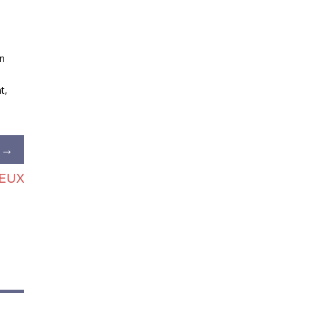
En
t,
→
T
EUX