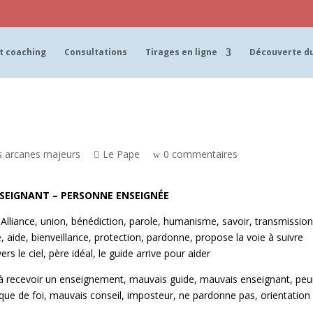
t coaching
Consultations
Tirages en ligne
Découverte du
s arcanes majeurs
Le Pape
0 commentaires
NSEIGNANT – PERSONNE ENSEIGNÉE
e. Alliance, union, bénédiction, parole, humanisme, savoir, transmission
aide, bienveillance, protection, pardonne, propose la voie à suivre
rs le ciel, père idéal, le guide arrive pour aider
t à recevoir un enseignement, mauvais guide, mauvais enseignant, peu
ue de foi, mauvais conseil, imposteur, ne pardonne pas, orientation