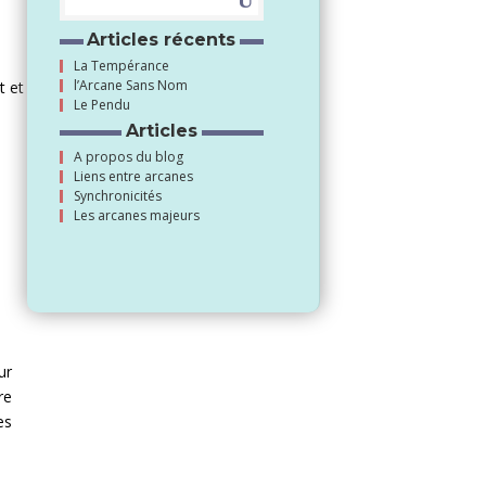
Articles récents
é
La Tempérance
l’Arcane Sans Nom
t et
Le Pendu
Articles
A propos du blog
Liens entre arcanes
Synchronicités
Les arcanes majeurs
ur
re
es