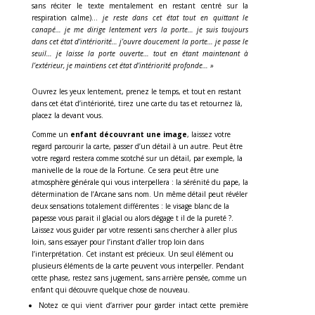
sans réciter le texte mentalement en restant centré sur la
respiration calme)…
je reste dans cet état tout en quittant le
canapé… je me dirige lentement vers la porte… je suis toujours
dans cet état d’intériorité… j’ouvre doucement la porte… je passe le
seuil… je laisse la porte ouverte… tout en étant maintenant à
l’extérieur, je maintiens cet état d’intériorité profonde… »
Ouvrez les yeux lentement, prenez le temps, et tout en restant
dans cet état d’intériorité, tirez une carte du tas et retournez là,
placez la devant vous.
Comme un
enfant découvrant une image
, laissez votre
regard parcourir la carte, passer d’un détail à un autre. Peut être
votre regard restera comme scotché sur un détail, par exemple, la
manivelle de la roue de la Fortune. Ce sera peut être une
atmosphère générale qui vous interpellera : la sérénité du pape, la
détermination de l’Arcane sans nom. Un même détail peut révéler
deux sensations totalement différentes : le visage blanc de la
papesse vous parait il glacial ou alors dégage t il de la pureté ?.
Laissez vous guider par votre ressenti sans chercher à aller plus
loin, sans essayer pour l’instant d’aller trop loin dans
l’interprétation. Cet instant est précieux. Un seul élément ou
plusieurs éléments de la carte peuvent vous interpeller. Pendant
cette phase, restez sans jugement, sans arrière pensée, comme un
enfant qui découvre quelque chose de nouveau.
Notez ce qui vient d’arriver pour garder intact cette première