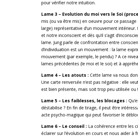
pour vérifier notre intuition.
Lame 3 – Evolution du moi vers le Soi (proce
mis (ou va être mis) en oeuvre pour ce passage à 
large) représentative d’un mouvement intérieur.
et notre inconscient et dès qu’il s’agit d’inconsci
lame. Jung parle de confrontation entre conscient
d’individuation est un mouvement : la lame expri
mouvement (par exemple, le pendu) ? A ce niveau d
lames précédentes (le moi et le soi) et à appréh
Lame 4 – Les atouts :
Cette lame va nous donn
Une carte renversée n’est pas négative : elle veu
est bien présente, mais soit trop peu utilisée ou t
Lame 5 – Les faiblesses, les blocages :
Qu’e
déstabilise ? En fin de tirage, il peut être intér
acte psycho-magique qui peut favoriser le déblo
Lame 6 – Le conseil :
La cohérence entre les c
éclairer sur l’évolution en cours et nous aider à f