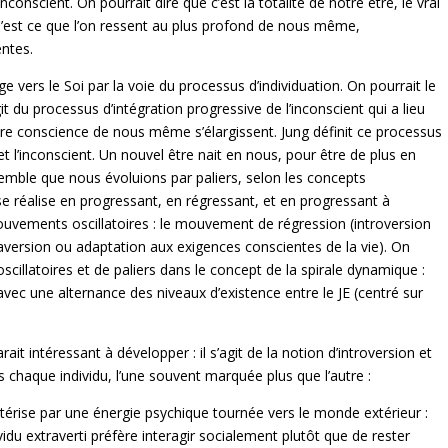
conscient. On pourrait dire que c’est la totalité de notre être, le vrai
st ce que l’on ressent au plus profond de nous même,
ientes.
ge vers le Soi par la voie du processus d’individuation. On pourrait le
agit du processus d’intégration progressive de l’inconscient qui a lieu
tre conscience de nous même s’élargissent. Jung définit ce processus
 l’inconscient. Un nouvel être nait en nous, pour être de plus en
semble que nous évoluions par paliers, selon les concepts
se réalise en progressant, en régressant, et en progressant à
mouvements oscillatoires : le mouvement de régression (introversion
raversion ou adaptation aux exigences conscientes de la vie). On
illatoires et de paliers dans le concept de la spirale dynamique :
avec une alternance des niveaux d’existence entre le JE (centré sur
it intéressant à développer : il s’agit de la notion d’introversion et
s chaque individu, l’une souvent marquée plus que l’autre :
actérise par une énergie psychique tournée vers le monde extérieur :
vidu extraverti préfère interagir socialement plutôt que de rester