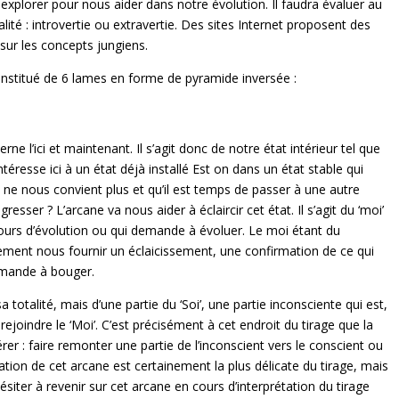
 explorer pour nous aider dans notre évolution. Il faudra évaluer au
lité : introvertie ou extravertie. Des sites Internet proposent des
sur les concepts jungiens.
nstitué de 6 lames en forme de pyramide inversée :
ne l’ici et maintenant. Il s’agit donc de notre état intérieur tel que
resse ici à un état déjà installé Est on dans un état stable qui
 ne nous convient plus et qu’il est temps de passer à une autre
esser ? L’arcane va nous aider à éclaircir cet état. Il s’agit du ‘moi’
 cours d’évolution ou qui demande à évoluer. Le moi étant du
lement nous fournir un éclaicissement, une confirmation de ce qui
emande à bouger.
sa totalité, mais d’une partie du ‘Soi’, une partie inconsciente qui est,
ejoindre le ‘Moi’. C’est précisément à cet endroit du tirage que la
r : faire remonter une partie de l’inconscient vers le conscient ou
ation de cet arcane est certainement la plus délicate du tirage, mais
ésiter à revenir sur cet arcane en cours d’interprétation du tirage