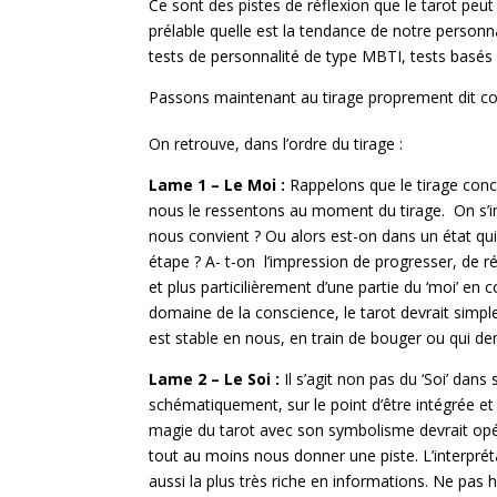
Ce sont des pistes de réflexion que le tarot peut
prélable quelle est la tendance de notre personna
tests de personnalité de type MBTI, tests basés 
Passons maintenant au tirage proprement dit co
On
retrouve, dans l’ordre du tirage :
Lame 1 – Le Moi :
Rappelons que le tirage concer
nous le ressentons au moment du tirage. On s’inté
nous convient ? Ou alors est-on dans un état qui
étape ? A- t-on l’impression de progresser, de régr
et plus particilièrement d’une partie du ‘moi’ en
domaine de la conscience, le tarot devrait simp
est stable en nous, en train de bouger ou qui d
Lame 2 – Le Soi :
Il s’agit non pas du ‘Soi’ dans 
schématiquement, sur le point d’être intégrée et r
magie du tarot avec son symbolisme devrait opére
tout au moins nous donner une piste. L’interprét
aussi la plus très riche en informations. Ne pas h