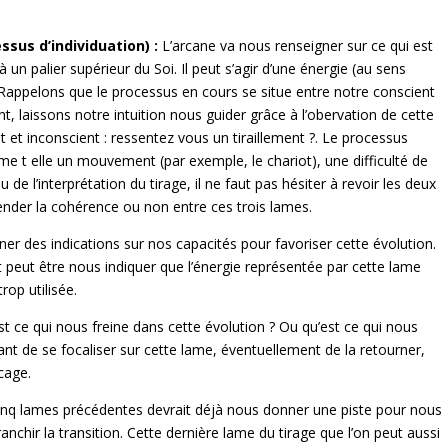
ssus d’individuation) :
L’arcane va nous renseigner sur ce qui est
un palier supérieur du Soi. Il peut s’agir d’une énergie (au sens
 Rappelons que le processus en cours se situe entre notre conscient
ent, laissons notre intuition nous guider grâce à l’obervation de cette
 et inconscient : ressentez vous un tiraillement ?. Le processus
me t elle un mouvement (par exemple, le chariot), une difficulté de
e l’interprétation du tirage, il ne faut pas hésiter à revoir les deux
ender la cohérence ou non entre ces trois lames.
er des indications sur nos capacités pour favoriser cette évolution.
t peut être nous indiquer que l’énergie représentée par cette lame
rop utilisée.
st ce qui nous freine dans cette évolution ? Ou qu’est ce qui nous
essant de se focaliser sur cette lame, éventuellement de la retourner,
cage.
inq lames précédentes devrait déjà nous donner une piste pour nous
ranchir la transition. Cette dernière lame du tirage que l’on peut aussi