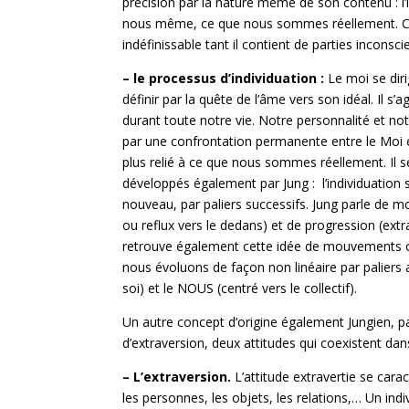
précision par la nature même de son contenu : l’in
nous même, ce que nous sommes réellement. C’e
indéfinissable tant il contient de parties inconsc
– le processus d’
individuation :
Le moi se diri
définir par la quête de l’âme vers son idéal. Il s’
durant toute notre vie. Notre personnalité et no
par une confrontation permanente entre le Moi et
plus relié à ce que nous sommes réellement. Il 
développés également par Jung : l’individuation 
nouveau, par paliers successifs. Jung parle de 
ou reflux vers le dedans) et de progression (ext
retrouve également cette idée de mouvements osc
nous évoluons de façon non linéaire par paliers 
soi) et le NOUS (centré vers le collectif).
Un autre concept d’origine également Jungien, para
d’extraversion, deux attitudes qui coexistent dan
– L’extraversion.
L’attitude extravertie se car
les personnes, les objets, les relations,… Un indi