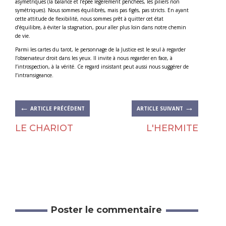
asymétriques (la balance et l’épée légèrement penchées, les piliers non
symétriques). Nous sommes équilibrés, mais pas figés, pas stricts. En ayant
cette attitude de flexibilité, nous sommes prêt à quitter cet état
d’équilibre, à éviter la stagnation, pour aller plus loin dans notre chemin
de vie.
Parmi les cartes du tarot, le personnage de la Justice est le seul à regarder
l’observateur droit dans les yeux. Il invite à nous regarder en face, à
l’introspection, à la vérité. Ce regard insistant peut aussi nous suggérer de
l’intransigeance.
←
→
ARTICLE PRÉCÉDENT
ARTICLE SUIVANT
LE CHARIOT
L'HERMITE
Poster le commentaire