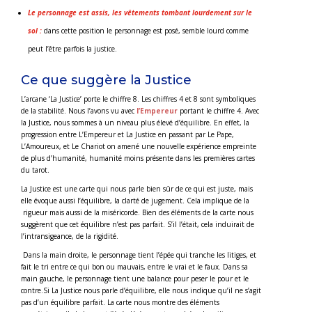
Le personnage est assis, les vêtements tombant lourdement sur le
sol :
dans cette position le personnage est posé, semble lourd comme
peut l’être parfois la justice.
Ce que suggère la Justice
L’arcane ‘La Justice’ porte le chiffre 8. Les chiffres 4 et 8 sont symboliques
de la stabilité. Nous l’avons vu avec
l’Empereur
portant le chiffre 4. Avec
la Justice, nous sommes à un niveau plus élevé d’équilibre. En effet, la
progression entre L’Empereur et La Justice en passant par Le Pape,
L’Amoureux, et Le Chariot on amené une nouvelle expérience empreinte
de plus d’humanité, humanité moins présente dans les premières cartes
du tarot.
La Justice est une carte qui nous parle bien sûr de ce qui est juste, mais
elle évoque aussi l’équilibre, la clarté de jugement. Cela implique de la
rigueur mais aussi de la miséricorde. Bien des éléments de la carte nous
suggèrent que cet équilibre n’est pas parfait. S’il l’était, cela induirait de
l’intransigeance, de la rigidité.
Dans la main droite, le personnage tient l’épée qui tranche les litiges, et
fait le tri entre ce qui bon ou mauvais, entre le vrai et le faux. Dans sa
main gauche, le personnage tient une balance pour peser le pour et le
contre.Si La Justice nous parle d’équilibre, elle nous indique qu’il ne s’agit
pas d’un équilibre parfait. La carte nous montre des éléments