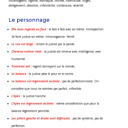
intransigeant, rigidité, maniaque, victime, incertitude, litiges,
dérèglement, désordre, inflexibilité, intolérance, sévérité.
Le personnage
Elle nous regarde en face :
le face à face avec soi même. Introspection.
Se faire justice soi même. Intransigeance. Vérité.
Le cou est large :
r
endre la justice par la parole.
Cheveux couleur chair :
la justice est rendue avec intelligence, avec
humanité.
Troisième œil :
regard clairvoyant sur le monde,
La balance :
la justice pèse le pour et le contre.
La balance est légèrement inclinée :
pas de perfectionnisme. On
considère que nous ne sommes pas parfait, inflexible.
L’épée :
la justice tranche.
L’épée est légèrement inclinée :
même considération que pour la
balance légèrement penchée
Les piliers gauche et droite sont différents :
pas de symétrie, pas de
perfection.