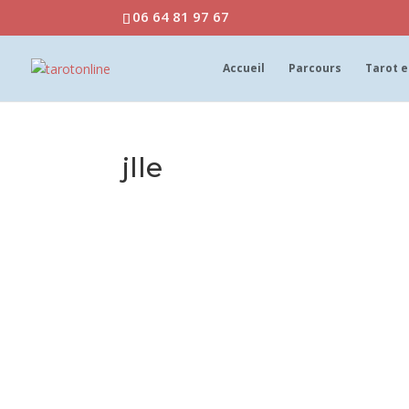
06 64 81 97 67
Accueil
Parcours
Tarot e
jlle